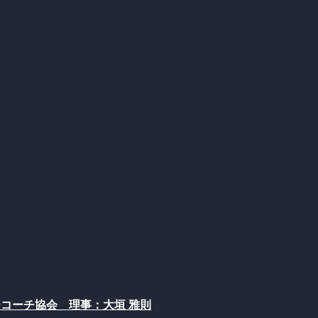
コーチ協会 理事：大垣 雅則